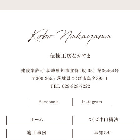
伝棟工房なかやま
建設業許可 茨城県知事登録（般-05） 第36464号
〒
300-2655
茨城県
つくば市
島名395-1
TEL
029-828-7222
Facebook
Instagram
ホーム
つくば中山構法
施工事例
お知らせ