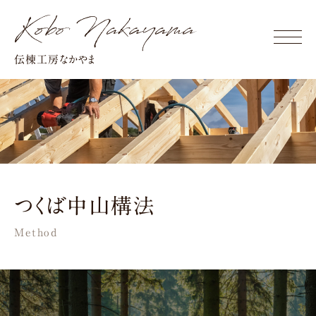
Click
伝棟工房なかやま
つくば中山構法
Method