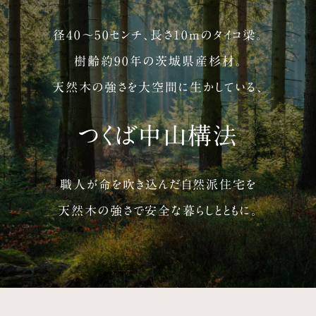
径40〜50センチ、長さ10mのタイコ梁。
樹齢約90年の茨城県産杉材。
天然木の強さを大空間に生かしている、
つくば中山構法
職人が命を吹き込んだ自然派住宅を
天然木の強さで安全な暮らしとともに。