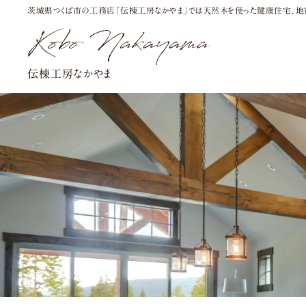
茨城県つくば市の工務店「伝棟工房なかやま」では天然木を使った健康住宅、地震
伝棟工房なかやま